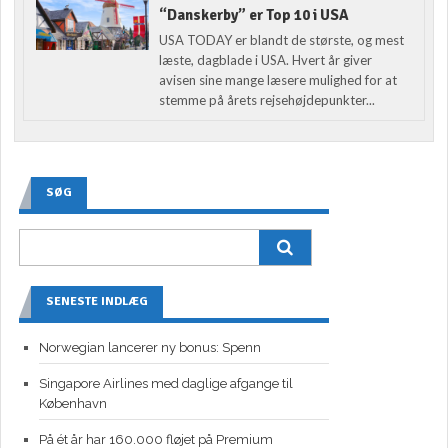
“Danskerby” er Top 10 i USA
USA TODAY er blandt de største, og mest
læste, dagblade i USA. Hvert år giver
avisen sine mange læsere mulighed for at
stemme på årets rejsehøjdepunkter...
SØG
SENESTE INDLÆG
Norwegian lancerer ny bonus: Spenn
Singapore Airlines med daglige afgange til
København
På ét år har 160.000 fløjet på Premium