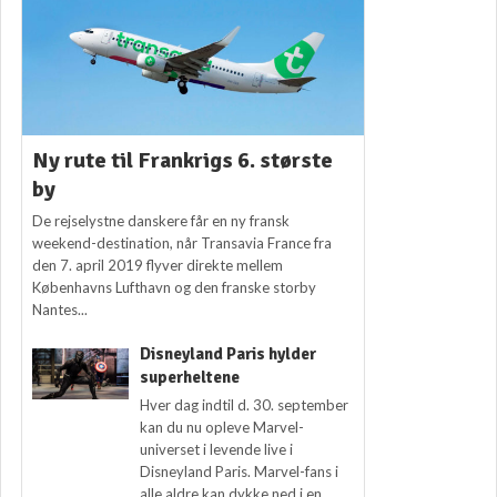
Ny rute til Frankrigs 6. største
by
De rejselystne danskere får en ny fransk
weekend-destination, når Transavia France fra
den 7. april 2019 flyver direkte mellem
Københavns Lufthavn og den franske storby
Nantes...
Disneyland Paris hylder
superheltene
Hver dag indtil d. 30. september
kan du nu opleve Marvel-
universet i levende live i
Disneyland Paris. Marvel-fans i
alle aldre kan dykke ned i en...