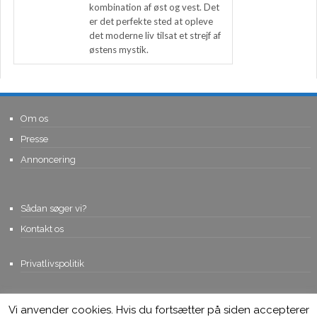
kombination af øst og vest. Det
er det perfekte sted at opleve
det moderne liv tilsat et strejf af
østens mystik.
Om os
Presse
Annoncering
Sådan søger vi?
Kontakt os
Privatlivspolitik
Vi anvender cookies. Hvis du fortsætter på siden accepterer
© Copyright 2015, Viviro.com ApS
- Alle rettigheder forbeholdes. Vi