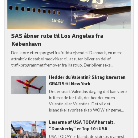
SAS åbner rute til Los Angeles fra
København
Den store efterspørgsel fra fritidsrejsende i Danmark, en mere
attraktiv tidstabel medvirker til, at ruten bliver en del af
trafikprogrammet fremover fra Kastrup. Der bliver seks...
Hedder du Valentin? Så tag kæresten
GRATIS til New York
Det er snart Valentins dag, og det kan være
irriterende for folk, der hedder enten
Valentin eller Valentina. Det vil det
islandske lavprisselskab WOW air gerne...
Læserne af USA TODAY har talt:
“Danskerby” er Top 10 i USA
USA TODAY er blandt de største, og mest