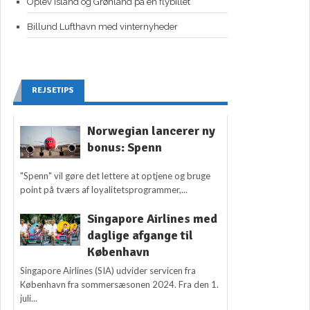
Oplev Island og Grønland på én flybillet
Billund Lufthavn med vinternyheder
REJSETIPS
Norwegian lancerer ny
bonus: Spenn
"Spenn" vil gøre det lettere at optjene og bruge
point på tværs af loyalitetsprogrammer,...
Singapore Airlines med
daglige afgange til
København
Singapore Airlines (SIA) udvider servicen fra
København fra sommersæsonen 2024. Fra den 1.
juli...