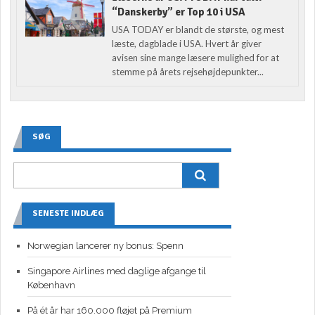
“Danskerby” er Top 10 i USA
USA TODAY er blandt de største, og mest
læste, dagblade i USA. Hvert år giver
avisen sine mange læsere mulighed for at
stemme på årets rejsehøjdepunkter...
SØG
SENESTE INDLÆG
Norwegian lancerer ny bonus: Spenn
Singapore Airlines med daglige afgange til
København
På ét år har 160.000 fløjet på Premium