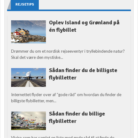
REJSETIPS
Oplev Island og Grønland på
én flybillet
Drømmer du om et nordisk rejseeventyr i tryllebindende natur?
Skal det være den mystiske...
Sådan finder du de billigste
flybilletter
Internettet flyder over af “gode råd” om hvordan du finder de
billigste flybilletter, men...
Sådan finder du billige
flybilletter
Viviro.com har samlet en liste med gode råd til at finde de