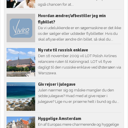
også chancen for at...
Hvordan ændrer/afbestiller jeg min
flybillet?
Da vi udelukkende er en søgemaskine er det ikke
os der sælger eller udsteder flybilletter. Hvis du
skal aflyse eller ændre din billet, så skal du...
Ny rute til russisk enklave
Den 16 november 2009 vil LOT Polish Airlines
relancere ruten til Kaliningrad. LOT vil flyve
dagligt til den russiske enklave ved Østersøen via
Warszawa.
Giv rejser i julegave
Julen nærmer sig og måske mangler du den
sidste julegave? Hvad med at give rejser i
julegave? Lige nu er priserne helt i bund og du...
Hyggelige Amsterdam
En af Europas mere charmerende og hyggelige