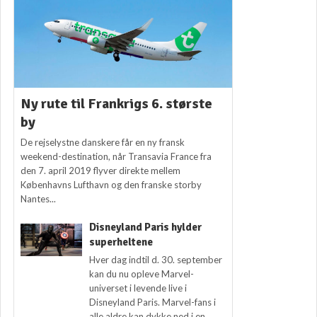
Ny rute til Frankrigs 6. største
by
De rejselystne danskere får en ny fransk
weekend-destination, når Transavia France fra
den 7. april 2019 flyver direkte mellem
Københavns Lufthavn og den franske storby
Nantes...
Disneyland Paris hylder
superheltene
Hver dag indtil d. 30. september
kan du nu opleve Marvel-
universet i levende live i
Disneyland Paris. Marvel-fans i
alle aldre kan dykke ned i en...