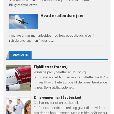
billigste flybilletter....
Hvad er afbudsrejser
I mange år har man arbejdet med begrebet afbudsrejser i
rejsebranchen, men findes de...
UDVALGTE
Flybilletter fra 189,-
Priserne på flybilletter er i bund og
lavprisselskabet Norwegian har billetter fra 189,-
pr. vej. Flyv til hele Europa til de lavest tænkelige
priser. Se knaldtilbudene...
Dine venner har fået besked
Du har nu sendt en besked til:
{tipfriends_confirmation} …og givet dit tip videre
om denne konkurrence. Med din hjælp får de nu