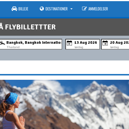
BILLEJE
DESTINATIONER
ANMELDELSER
Å FLYBILLETTTER
Thailand
lørdag
lørdag