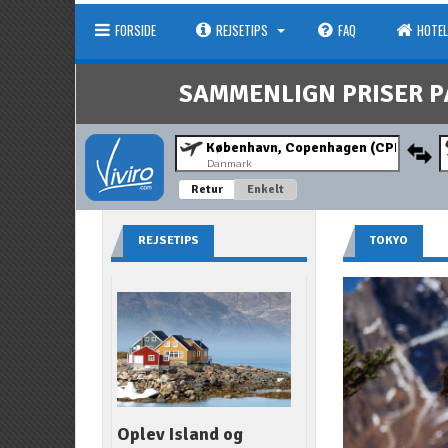
FORSIDE
REJSETIPS
FAQ
HOTEL
SAMMENLIGN PRISER P
Danmark
Retur
Enkelt
REJSETIPS
TOKYO
Oplev Island og