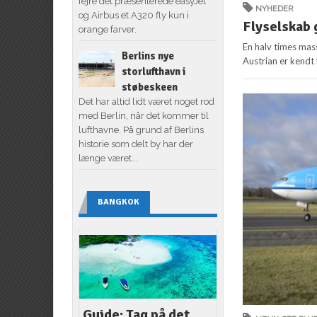
fejre det præsenterede easyJet
NYHEDER
og Airbus et A320 fly kun i
Flyselskab 
orange farver.
En halv times mas
Berlins nye
Austrian er kendt 
storlufthavn i
støbeskeen
Det har altid lidt været noget rod
med Berlin, når det kommer til
lufthavne. På grund af Berlins
historie som delt by har der
længe været...
BANGKOK
Guide: Tag på det