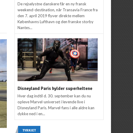
De rejselystne danskere får en ny fransk
weekend-destination, når Transavia France fra
den 7. april 2019 flyver direkte mellem
Københavns Lufthavn og den franske storby
Nantes...
Disneyland Paris hylder superheltene
Hver dag indtil d. 30. september kan du nu
opleve Marvel-universet i levende live i
Disneyland Paris. Marvel-fans i alle aldre kan
dykke ned i en...
TYRKIET