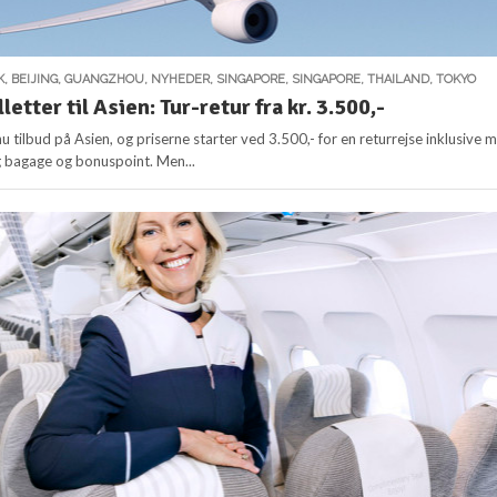
K
,
BEIJING
,
GUANGZHOU
,
NYHEDER
,
SINGAPORE
,
SINGAPORE
,
THAILAND
,
TOKYO
lletter til Asien: Tur-retur fra kr. 3.500,-
 nu tilbud på Asien, og priserne starter ved 3.500,- for en returrejse inklusive 
g bagage og bonuspoint. Men...