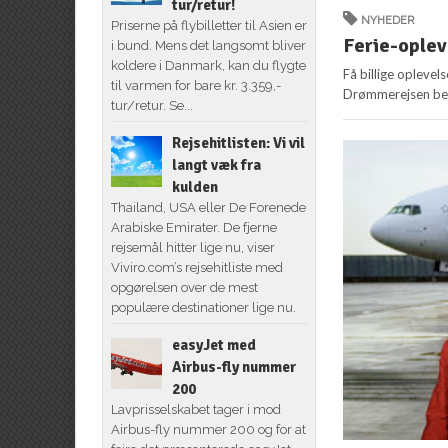
tur/retur!
NYHEDER
Priserne på flybilletter til Asien er
Ferie-oplev
i bund. Mens det langsomt bliver
koldere i Danmark, kan du flygte
Få billige oplevel
til varmen for bare kr. 3.359,-
Drømmerejsen behø
tur/retur. Se...
Rejsehitlisten: Vi vil
langt væk fra
kulden
Thailand, USA eller De Forenede
Arabiske Emirater. De fjerne
rejsemål hitter lige nu, viser
Viviro.com’s rejsehitliste med
opgørelsen over de mest
populære destinationer lige nu.
easyJet med
Airbus-fly nummer
200
Lavprisselskabet tager i mod
Airbus-fly nummer 200 og for at