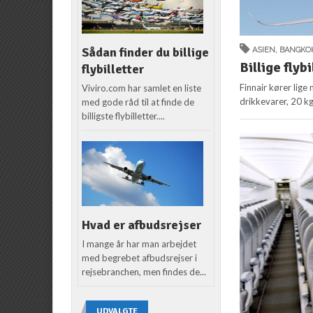
Sådan finder du billige
ASIEN
,
BANGKO
Billige flybi
flybilletter
Finnair kører lige
Viviro.com har samlet en liste
drikkevarer, 20 k
med gode råd til at finde de
billigste flybilletter....
Hvad er afbudsrejser
I mange år har man arbejdet
med begrebet afbudsrejser i
rejsebranchen, men findes de...
UDVALGTE