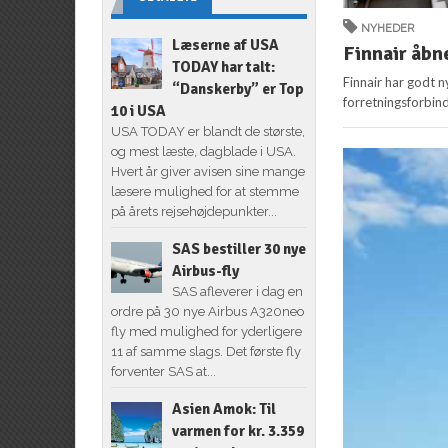
NYHEDER
Læserne af USA
Finnair åbne
TODAY har talt:
Finnair har godt n
“Danskerby” er Top
forretningsforbinde
10 i USA
USA TODAY er blandt de største,
og mest læste, dagblade i USA.
Hvert år giver avisen sine mange
læsere mulighed for at stemme
på årets rejsehøjdepunkter...
SAS bestiller 30 nye
Airbus-fly
SAS afleverer i dag en
ordre på 30 nye Airbus A320neo
fly med mulighed for yderligere
11 af samme slags. Det første fly
forventer SAS at...
Asien Amok: Til
varmen for kr. 3.359