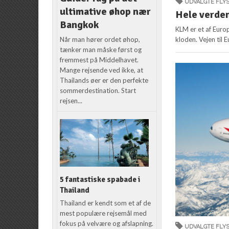
UDVALGTE FLY
ultimative øhop nær
Hele verde
Bangkok
KLM er et af Europ
Når man hører ordet øhop,
kloden. Vejen til E
tænker man måske først og
fremmest på Middelhavet.
Mange rejsende ved ikke, at
Thailands øer er den perfekte
sommerdestination. Start
rejsen...
5 fantastiske spabade i
Thailand
Thailand er kendt som et af de
mest populære rejsemål med
fokus på velvære og afslapning.
UDVALGTE FLY