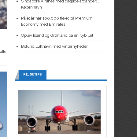
Singapore Airlines med daglige afgange til
København
På ét år har 160.000 fløjet på Premium
Economy med Emirates
Oplev Island og Grønland på én flybillet
Billund Lufthavn med vinternyheder
alle
REJSETIPS