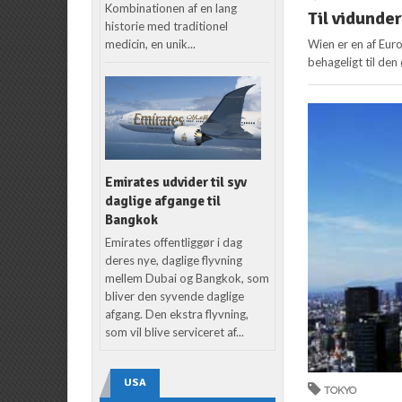
Kombinationen af en lang
Til vidunde
historie med traditionel
medicin, en unik...
Wien er en af Eur
behageligt til den
Emirates udvider til syv
daglige afgange til
Bangkok
Emirates offentliggør i dag
deres nye, daglige flyvning
mellem Dubai og Bangkok, som
bliver den syvende daglige
afgang. Den ekstra flyvning,
som vil blive serviceret af...
USA
TOKYO