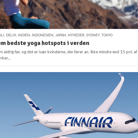
ALI
,
DELHI
,
INDIEN
,
INDONESIEN
,
JAPAN
,
NYHEDER
,
SYDNEY
,
TOKYO
em bedste yoga hotspots i verden
 aldrig før, og det er især kvinderne, der fører an. Ikke mindre end 15 pct. af 
ker...