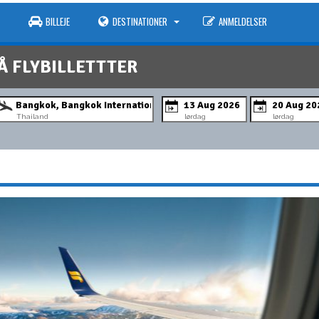
BILLEJE
DESTINATIONER
ANMELDELSER
Å FLYBILLETTTER
Thailand
lørdag
lørdag