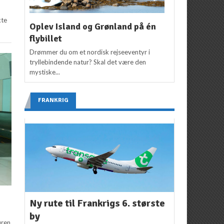
kte
Oplev Island og Grønland på én
flybillet
Drømmer du om et nordisk rejseeventyr i
tryllebindende natur? Skal det være den
mystiske...
FRANKRIG
Ny rute til Frankrigs 6. største
by
uren