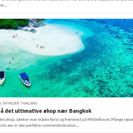
r,...
K
,
NYHEDER
,
THAILAND
på det ultimative øhop nær Bangkok
det øhop, tænker man måske først og fremmest på Middelhavet. Mange rejs
ands øer er den perfekte sommerdestination....