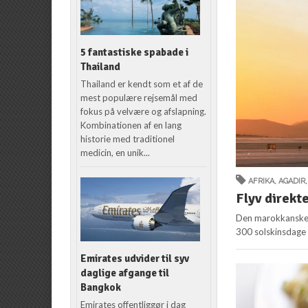
5 fantastiske spabade i
Thailand
Thailand er kendt som et af de
mest populære rejsemål med
fokus på velvære og afslapning.
Kombinationen af en lang
historie med traditionel
medicin, en unik...
AFRIKA
,
AGADIR
Flyv direkte
Den marokkanske b
300 solskinsdage 
Emirates udvider til syv
daglige afgange til
Bangkok
Emirates offentliggør i dag