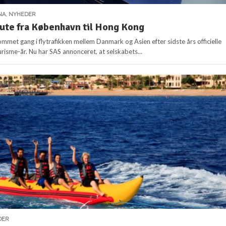
NA
,
NYHEDER
ute fra København til Hong Kong
ommet gang i flytrafikken mellem Danmark og Asien efter sidste års officielle
risme-år. Nu har SAS annonceret, at selskabets...
DER