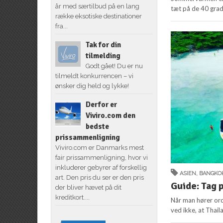
år med særtilbud på en lang
tæt på de 40 grade
række eksotiske destinationer
fra...
Tak for din
tilmelding
Godt gået! Du er nu
tilmeldt konkurrencen – vi
ønsker dig held og lykke!
Derfor er
Viviro.com den
bedste
prissammenligning
Viviro.com er Danmarks mest
fair prissammenligning, hvor vi
inkluderer gebyrer af forskellig
ASIEN
,
BANGKO
art. Den pris du ser er den pris
Guide: Tag 
der bliver hævet på dit
kreditkort....
Når man hører or
ved ikke, at Thail