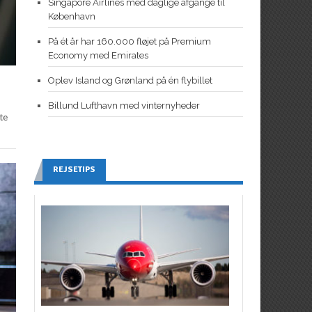
Singapore Airlines med daglige afgange til
København
På ét år har 160.000 fløjet på Premium
Economy med Emirates
Oplev Island og Grønland på én flybillet
Billund Lufthavn med vinternyheder
te
REJSETIPS