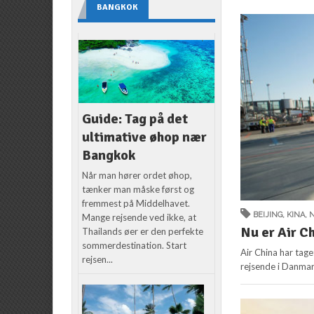
BANGKOK
Guide: Tag på det
ultimative øhop nær
Bangkok
Når man hører ordet øhop,
tænker man måske først og
fremmest på Middelhavet.
BEIJING
,
KINA
,
Mange rejsende ved ikke, at
Nu er Air Ch
Thailands øer er den perfekte
sommerdestination. Start
Air China har taget
rejsen...
rejsende i Danmar