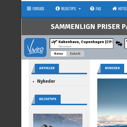
FORSIDE
REJSETIPS
FAQ
HOTEL
SAMMENLIGN PRISER P
Danmark
Retur
Enkelt
ARTIKLER
NYHEDER
Nyheder
REJSETIPS