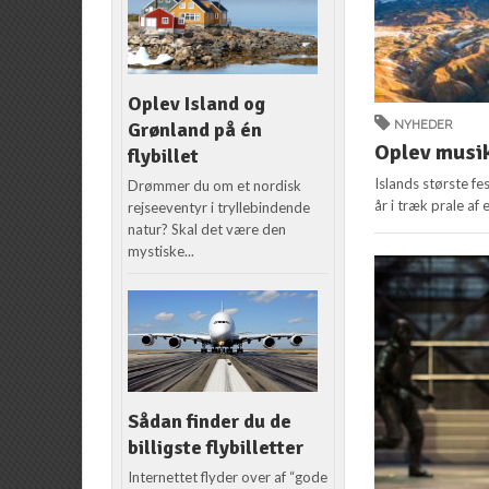
Oplev Island og
NYHEDER
Grønland på én
Oplev musik
flybillet
Islands største fe
Drømmer du om et nordisk
år i træk prale af 
rejseeventyr i tryllebindende
natur? Skal det være den
mystiske...
Sådan finder du de
billigste flybilletter
Internettet flyder over af “gode