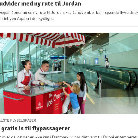
dvider med ny rute til Jordan
egian åbner nu en ny rute til Jordan. Fra 1. november kan rejsende flyve dire
feriebyen Aqaba i det sydlige...
LGTE FLYSELSKABER
 gratis is til flypassagerer
ver os, og det er ikke kun i Danmark, vi har det varmt. I Dubai er temperat