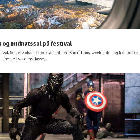
 og midnatssol på festival
stival, Secret Solstice, løber af stablen i Sankt Hans-weekenden og kan for fem
et line-up i verdensklasse....