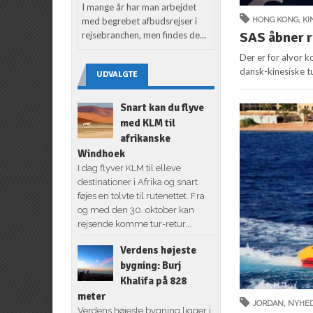
I mange år har man arbejdet
med begrebet afbudsrejser i
HONG KONG
,
KI
SAS åbner r
rejsebranchen, men findes de...
Der er for alvor k
dansk-kinesiske tu
UDVALGTE
Snart kan du flyve
med KLM til
afrikanske
Windhoek
I dag flyver KLM til elleve
destinationer i Afrika og snart
føjes en tolvte til rutenettet. Fra
og med den 30. oktober kan
rejsende komme tur-retur...
Verdens højeste
bygning: Burj
Khalifa på 828
meter
JORDAN
,
NYHE
Verdens højeste bygning ligger i