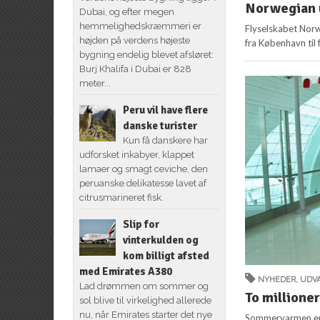
Norwegian u
Dubai, og efter megen
hemmelighedskræmmeri er
Flyselskabet Norw
højden på verdens højeste
fra København til 
bygning endelig blevet afsløret:
Burj Khalifa i Dubai er 828
meter...
Peru vil have flere
danske turister
Kun få danskere har
udforsket inkabyer, klappet
lamaer og smagt ceviche, den
peruanske delikatesse lavet af
citrusmarineret fisk.
Slip for
vinterkulden og
kom billigt afsted
med Emirates A380
NYHEDER
,
UDVA
Lad drømmen om sommer og
To millioner
sol blive til virkelighed allerede
nu, når Emirates starter det nye
Sommervarmen er o