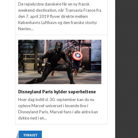
De rejselystne danskere får en ny fransk
weekend-destination, når Transavia France fra
den 7. april 2019 flyver direkte mellem
Københavns Lufthavn og den franske storby
Nantes...
Disneyland Paris hylder superheltene
Hver dag indtil d. 30. september kan du nu
opleve Marvel-universet i levende live i
Disneyland Paris. Marvel-fans i alle aldre kan
dykke ned i en...
TYRKIET