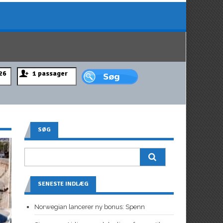
SØG
SENESTE INDLÆG
Norwegian lancerer ny bonus: Spenn