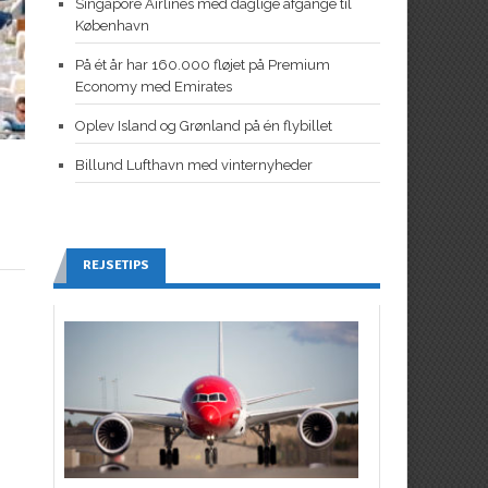
Singapore Airlines med daglige afgange til
København
På ét år har 160.000 fløjet på Premium
Economy med Emirates
Oplev Island og Grønland på én flybillet
Billund Lufthavn med vinternyheder
REJSETIPS