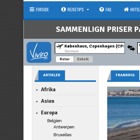
FORSIDE
REJSETIPS
FAQ
HOTEL
SAMMENLIGN PRISER P
Danmark
Retur
Enkelt
ARTIKLER
FRANKRIG
Afrika
Asien
Europa
Belgien
Antwerpen
Bruxelles