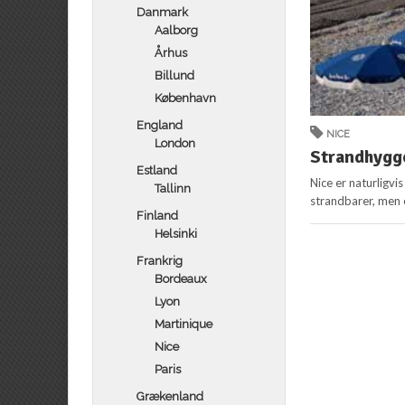
Danmark
Aalborg
Århus
Billund
København
England
NICE
London
Strandhygg
Estland
Nice er naturligv
Tallinn
strandbarer, men 
Finland
Helsinki
Frankrig
Bordeaux
Lyon
Martinique
Nice
Paris
Grækenland